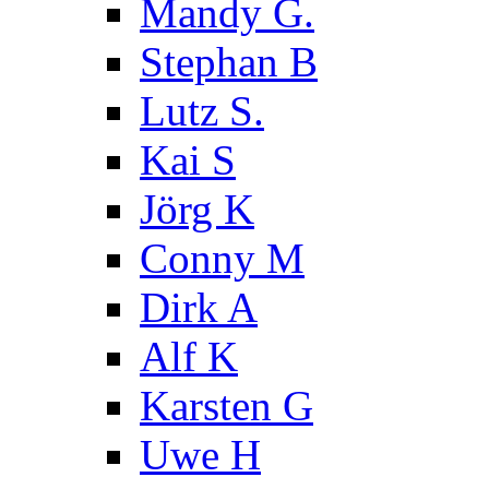
Mandy G.
Stephan B
Lutz S.
Kai S
Jörg K
Conny M
Dirk A
Alf K
Karsten G
Uwe H