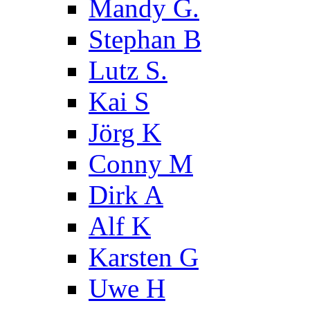
Mandy G.
Stephan B
Lutz S.
Kai S
Jörg K
Conny M
Dirk A
Alf K
Karsten G
Uwe H