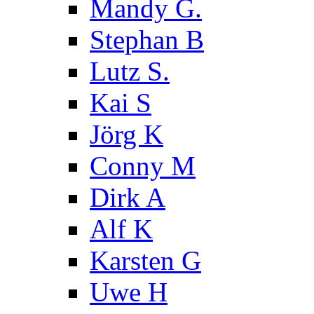
Mandy G.
Stephan B
Lutz S.
Kai S
Jörg K
Conny M
Dirk A
Alf K
Karsten G
Uwe H