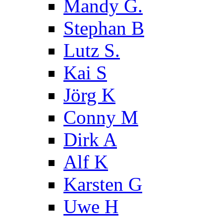
Mandy G.
Stephan B
Lutz S.
Kai S
Jörg K
Conny M
Dirk A
Alf K
Karsten G
Uwe H